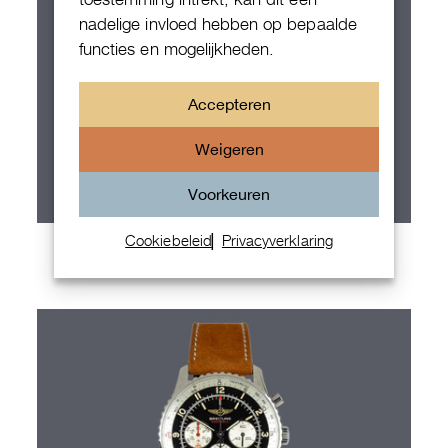
nadelige invloed hebben op bepaalde
functies en mogelijkheden.
Accepteren
Weigeren
Voorkeuren
Cookiebeleid
Privacyverklaring
Audemars Piguet Royal Oak