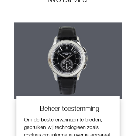
Patek Philippe Annual Calendar
Beheer toestemming
Chornograaf
Om de beste ervaringen te bieden,
gebruiken wij technologieën zoals
cookies om informatie over je apparaat