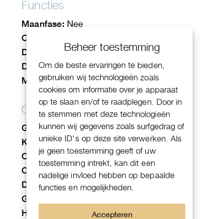
Functies
Maanfase:
Nee
Chronograaf:
Nee
Datum:
Ja
Dag aanduiding:
Nee
Maand aanduiding:
Nee
Overig
Glasbodem:
Nee
Kleine seconde:
Nee
Centrale seconde:
Ja
Chronometer:
Ja
Draaibare lunette:
Nee
Geschroefde kroon:
Ja
Heliumventiel:
Nee