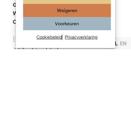
GMT:
Nee
World Time:
Nee
Originele staat/Originele delen:
Ja
Extra
NL
EN
Jubilee bracelet…!
Contact opnemen