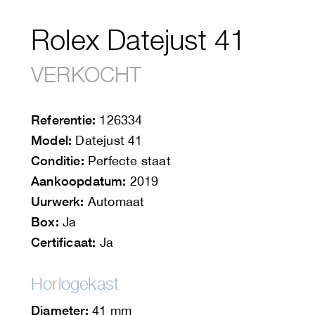
Rolex Datejust 41
VERKOCHT
Referentie:
126334
Model:
Datejust 41
Conditie:
Perfecte staat
Aankoopdatum:
2019
Uurwerk:
Automaat
Box:
Ja
Certificaat:
Ja
Beheer toestemming
Horlogekast
Om de beste ervaringen te bieden,
gebruiken wij technologieën zoals
Diameter:
41 mm