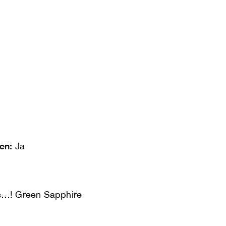
len:
Ja
es…! Green Sapphire