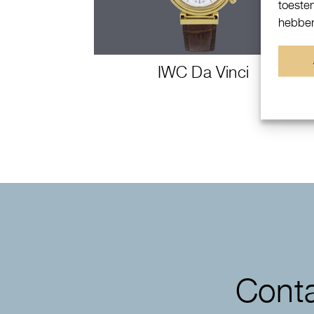
toeste
hebben
IWC Da Vinci
Conta