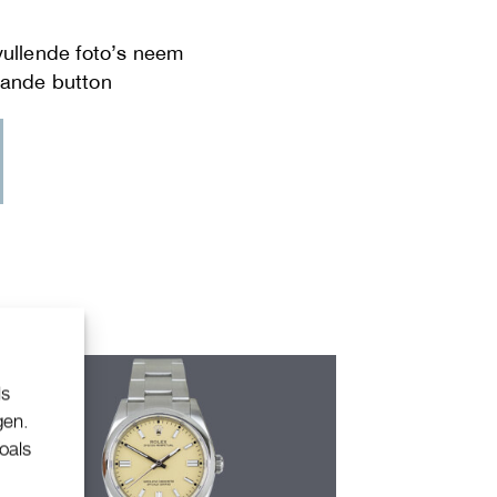
ls
gen.
oals