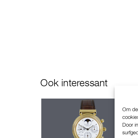
Ook interessant
Om de 
cookie
Door i
surfge