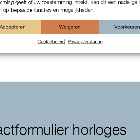
mming geeft of uw toestemming intrekt, kan dit een nadelige 
 op bepaalde functies en mogelijkheden.
Accepteren
Weigeren
Voorkeure
Patek Philippe Annual Calendar
Chornograaf
Cookiebeleid
Privacyverklaring
ctformulier horloges