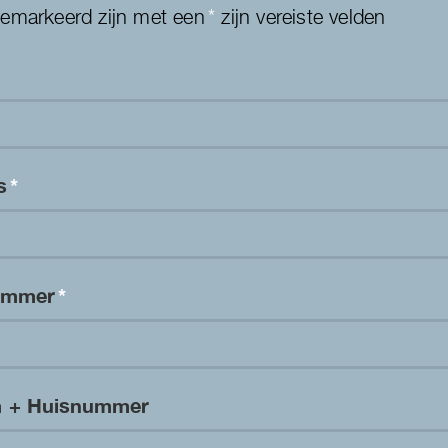
gemarkeerd zijn met een
*
zijn vereiste velden
es
*
nummer
*
m + Huisnummer