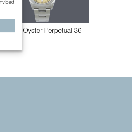
invloed
n
Rolex Oyster Perpetual 36