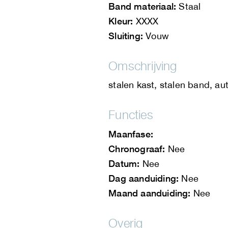
Band materiaal:
Staal
Kleur:
XXXX
Sluiting:
Vouw
Omschrijving
stalen kast, stalen band, a
Functies
Maanfase:
Chronograaf:
Nee
Datum:
Nee
Dag aanduiding:
Nee
Maand aanduiding:
Nee
Overig