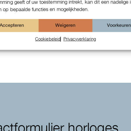
mming geeft of uw toestemming intrekt, kan dit een nadelige 
 op bepaalde functies en mogelijkheden.
Accepteren
Weigeren
Voorkeure
Patek Philippe Annual Calendar
Cookiebeleid
Privacyverklaring
Chornograaf
ctformulier horloges