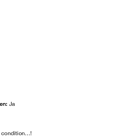
len:
Ja
 condition…!