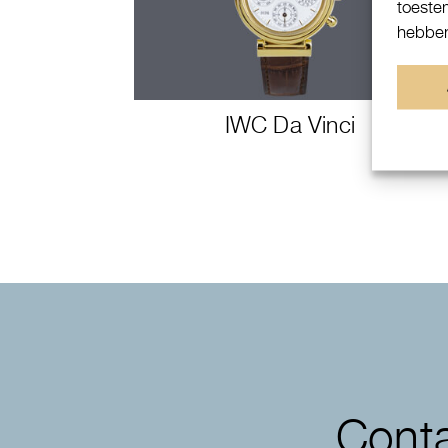
toeste
hebben
IWC Da Vinci
Conta