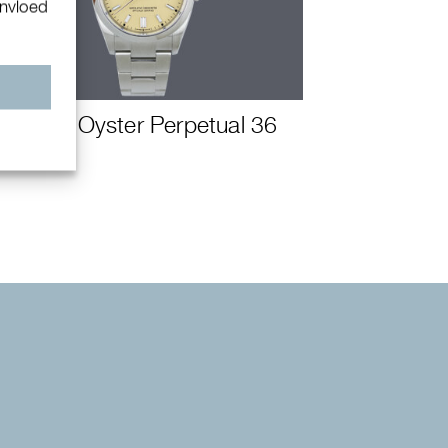
invloed
n
Rolex Oyster Perpetual 36