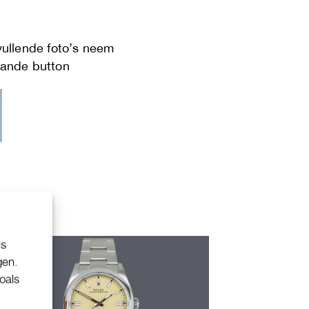
ls
gen.
oals