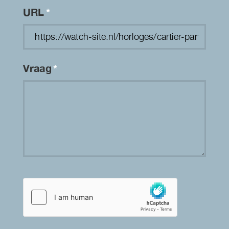
URL
*
Vraag
*