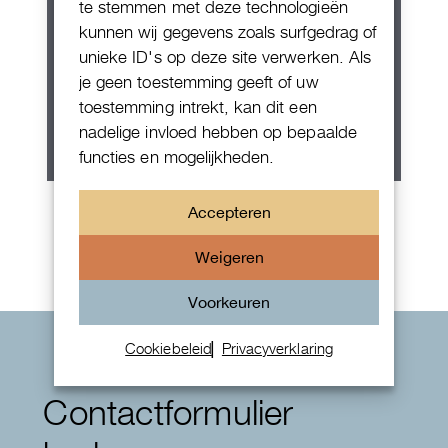
te stemmen met deze technologieën
kunnen wij gegevens zoals surfgedrag of
unieke ID's op deze site verwerken. Als
je geen toestemming geeft of uw
toestemming intrekt, kan dit een
nadelige invloed hebben op bepaalde
functies en mogelijkheden.
Rolex Oyster Perpetual 36
Accepteren
Weigeren
Voorkeuren
Cookiebeleid
Privacyverklaring
Contactformulier