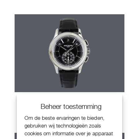
Patek Philippe Annual Calendar
Beheer toestemming
Chornograaf
Om de beste ervaringen te bieden,
gebruiken wij technologieën zoals
cookies om informatie over je apparaat