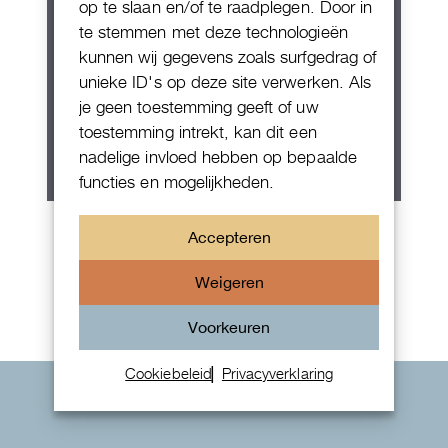
op te slaan en/of te raadplegen. Door in
te stemmen met deze technologieën
kunnen wij gegevens zoals surfgedrag of
unieke ID's op deze site verwerken. Als
je geen toestemming geeft of uw
toestemming intrekt, kan dit een
nadelige invloed hebben op bepaalde
functies en mogelijkheden.
Patek Philippe Annual Calendar
Accepteren
Chornograaf
Weigeren
Voorkeuren
Cookiebeleid
Privacyverklaring