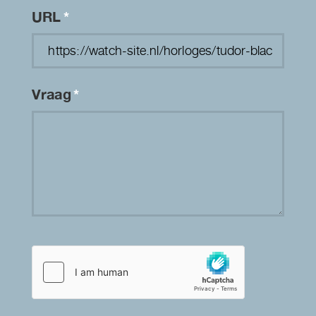
URL
*
Vraag
*