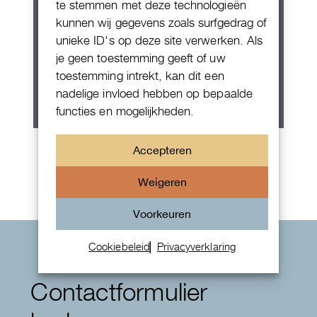
te stemmen met deze technologieën
kunnen wij gegevens zoals surfgedrag of
unieke ID's op deze site verwerken. Als
je geen toestemming geeft of uw
toestemming intrekt, kan dit een
nadelige invloed hebben op bepaalde
functies en mogelijkheden.
Rolex Oyster Perpetual 36
Accepteren
Weigeren
Voorkeuren
Cookiebeleid
Privacyverklaring
Contactformulier