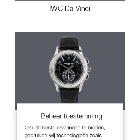
IWC Da Vinci
Beheer toestemming
Patek Philippe Annual Calendar
Chornograaf
Om de beste ervaringen te bieden,
gebruiken wij technologieën zoals