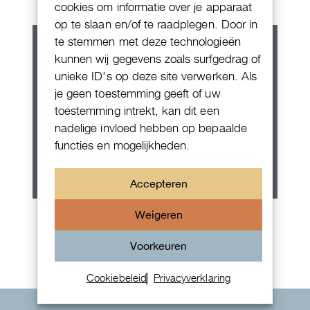
cookies om informatie over je apparaat
op te slaan en/of te raadplegen. Door in
te stemmen met deze technologieën
kunnen wij gegevens zoals surfgedrag of
unieke ID's op deze site verwerken. Als
je geen toestemming geeft of uw
toestemming intrekt, kan dit een
nadelige invloed hebben op bepaalde
functies en mogelijkheden.
Accepteren
Rolex Oyster Perpetual 36
Weigeren
Voorkeuren
Cookiebeleid
Privacyverklaring