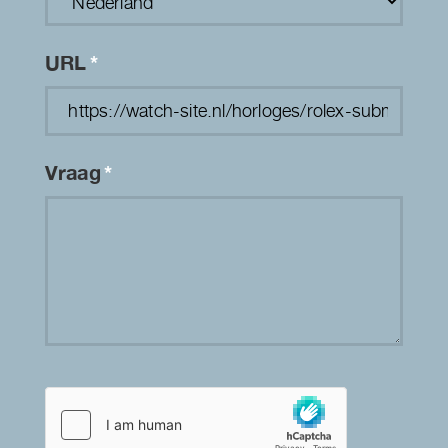
URL
*
Vraag
*