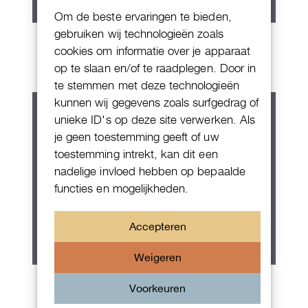
Om de beste ervaringen te bieden,
gebruiken wij technologieën zoals
IWC Da Vinci
cookies om informatie over je apparaat
op te slaan en/of te raadplegen. Door in
te stemmen met deze technologieën
kunnen wij gegevens zoals surfgedrag of
unieke ID's op deze site verwerken. Als
je geen toestemming geeft of uw
toestemming intrekt, kan dit een
nadelige invloed hebben op bepaalde
functies en mogelijkheden.
Accepteren
Weigeren
Patek Philippe Annual Calendar
Voorkeuren
Chornograaf