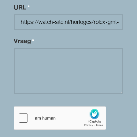
URL
*
Vraag
*