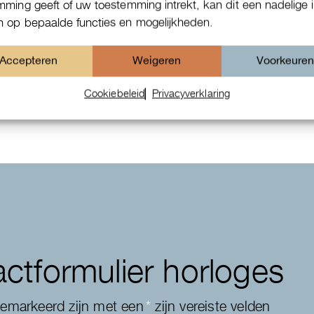
mming geeft of uw toestemming intrekt, kan dit een nadelige 
 op bepaalde functies en mogelijkheden.
Patek Philippe Annual Calendar
Accepteren
Weigeren
Voorkeure
Chornograaf
Cookiebeleid
Privacyverklaring
ctformulier horloges
gemarkeerd zijn met een
*
zijn vereiste velden