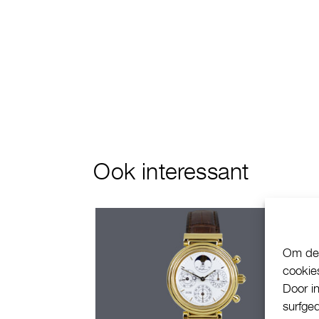
Ook interessant
Om de 
cookie
Door i
surfge