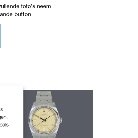
ls
gen.
oals