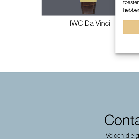
toeste
hebben
IWC Da Vinci
Conta
Velden die 