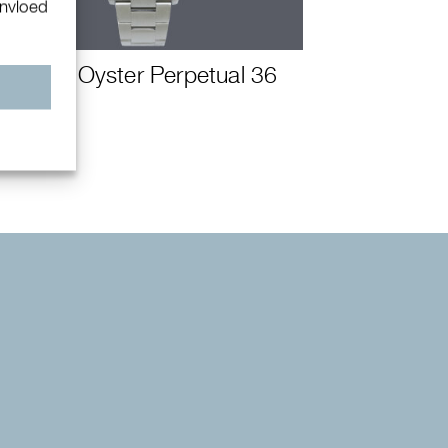
invloed
Rolex Oyster Perpetual 36
n