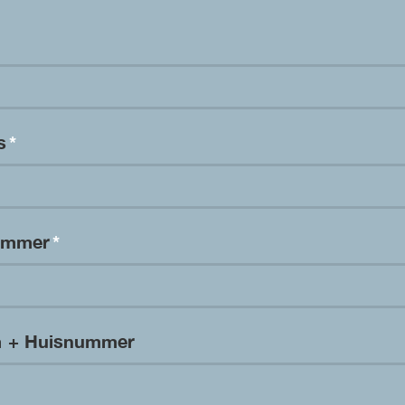
es
*
nummer
*
m + Huisnummer