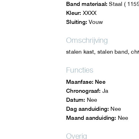
Band materiaal:
Staal ( 1159
Kleur:
XXXX
Sluiting:
Vouw
Omschrijving
stalen kast, stalen band, c
Functies
Maanfase: Nee
Chronograaf:
Ja
Datum:
Nee
Dag aanduiding:
Nee
Maand aanduiding:
Nee
Overig