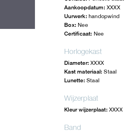
Aankoopdatum:
XXXX
Uurwerk:
handopwind
Box:
Nee
Certificaat:
Nee
Horlogekast
Diameter:
XXXX
Kast materiaal:
Staal
Lunette:
Staal
Wijzerplaat
Kleur wijzerplaat:
XXXX
Band