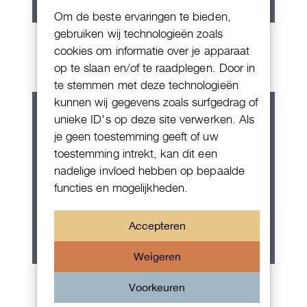
Om de beste ervaringen te bieden,
gebruiken wij technologieën zoals
IWC Da Vinci
cookies om informatie over je apparaat
op te slaan en/of te raadplegen. Door in
te stemmen met deze technologieën
kunnen wij gegevens zoals surfgedrag of
unieke ID's op deze site verwerken. Als
je geen toestemming geeft of uw
toestemming intrekt, kan dit een
nadelige invloed hebben op bepaalde
functies en mogelijkheden.
Accepteren
Weigeren
Patek Philippe Annual Calendar
Voorkeuren
Chornograaf