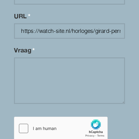
URL
*
Vraag
*