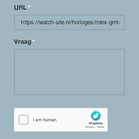
URL
*
Vraag
*