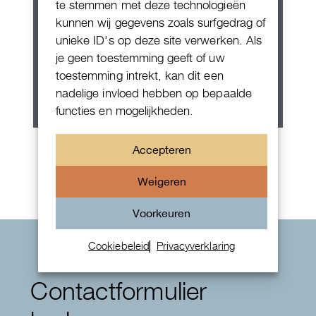
te stemmen met deze technologieën
kunnen wij gegevens zoals surfgedrag of
unieke ID's op deze site verwerken. Als
je geen toestemming geeft of uw
toestemming intrekt, kan dit een
nadelige invloed hebben op bepaalde
functies en mogelijkheden.
Rolex Oyster Perpetual 36
Accepteren
Weigeren
Voorkeuren
Cookiebeleid
Privacyverklaring
Contactformulier