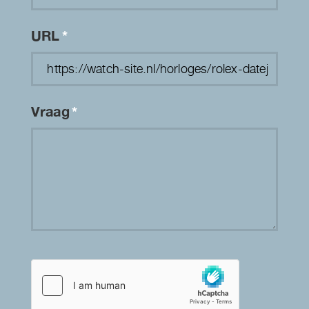
URL
*
Vraag
*