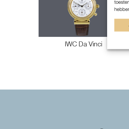
toeste
hebben
IWC Da Vinci