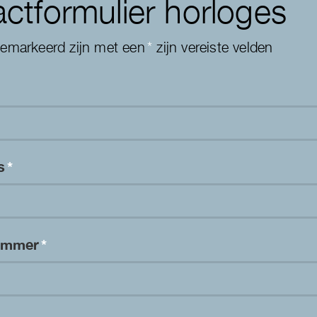
ctformulier horloges
gemarkeerd zijn met een
*
zijn vereiste velden
es
*
nummer
*