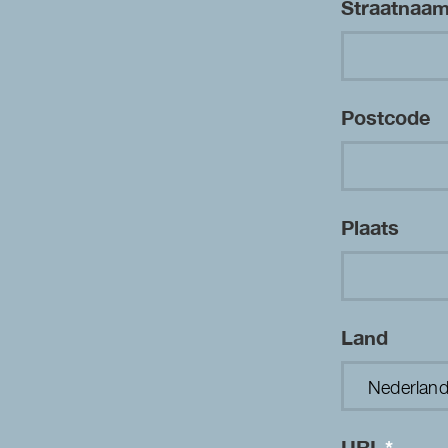
Straatnaa
Postcode
Plaats
Land
URL
*