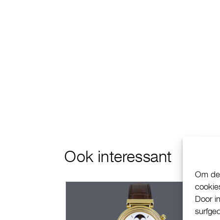
Ook interessant
Om de 
cookie
Door i
surfge