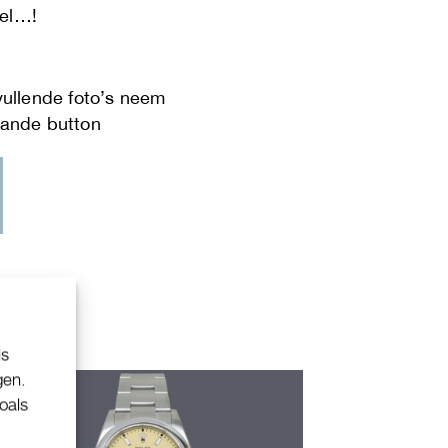
el…!
ls
gen.
oals