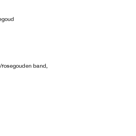
segoud
al/rosegouden band,