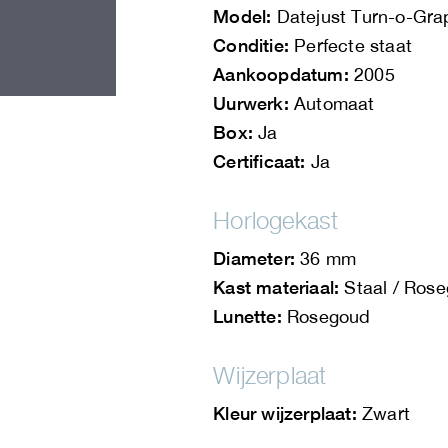
Model:
Datejust Turn-o-Gra
Conditie:
Perfecte staat
Aankoopdatum:
2005
Uurwerk:
Automaat
Box:
Ja
Certificaat:
Ja
Horlogekast
Diameter:
36 mm
Kast materiaal:
Staal / Ros
Lunette:
Rosegoud
Wijzerplaat
Kleur wijzerplaat:
Zwart