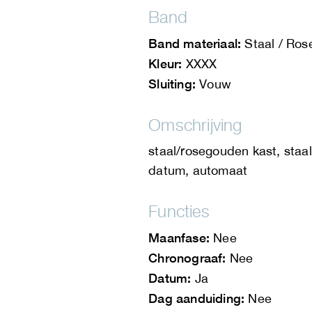
Band
Band materiaal:
Staal / Ro
Kleur:
XXXX
Sluiting:
Vouw
Omschrijving
staal/rosegouden kast, sta
datum, automaat
Functies
Maanfase:
Nee
Chronograaf:
Nee
Datum:
Ja
Dag aanduiding:
Nee