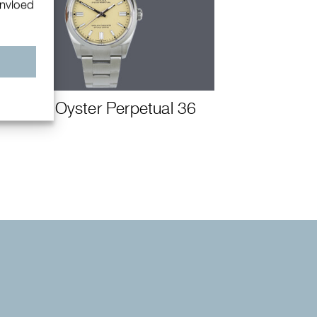
invloed
n
Rolex Oyster Perpetual 36