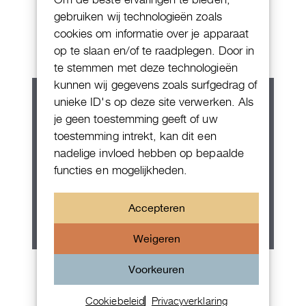
Patek Philippe Annual Calendar
gebruiken wij technologieën zoals
Chornograaf
cookies om informatie over je apparaat
op te slaan en/of te raadplegen. Door in
te stemmen met deze technologieën
kunnen wij gegevens zoals surfgedrag of
unieke ID's op deze site verwerken. Als
je geen toestemming geeft of uw
toestemming intrekt, kan dit een
nadelige invloed hebben op bepaalde
functies en mogelijkheden.
Accepteren
Weigeren
Rolex Oyster Perpetual 36
Voorkeuren
Cookiebeleid
Privacyverklaring