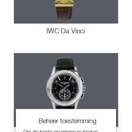
IWC Da Vinci
Beheer toestemming
Om de beste ervaringen te bieden,