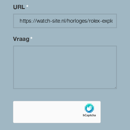
URL
*
Vraag
*