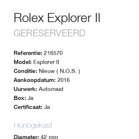
Rolex Explorer II
GERESERVEERD
Referentie:
216570
Model:
Explorer II
Conditie:
Nieuw ( N.O.S. )
Aankoopdatum:
2016
Uurwerk:
Automaat
Box:
Ja
Certificaat:
Ja
Horlogekast
Diameter:
42 mm