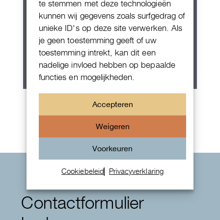
te stemmen met deze technologieën
kunnen wij gegevens zoals surfgedrag of
unieke ID's op deze site verwerken. Als
je geen toestemming geeft of uw
toestemming intrekt, kan dit een
nadelige invloed hebben op bepaalde
functies en mogelijkheden.
Rolex Oyster Perpetual 36
Accepteren
Weigeren
Voorkeuren
Cookiebeleid
Privacyverklaring
Contactformulier