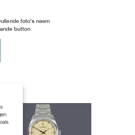
ls
gen.
oals