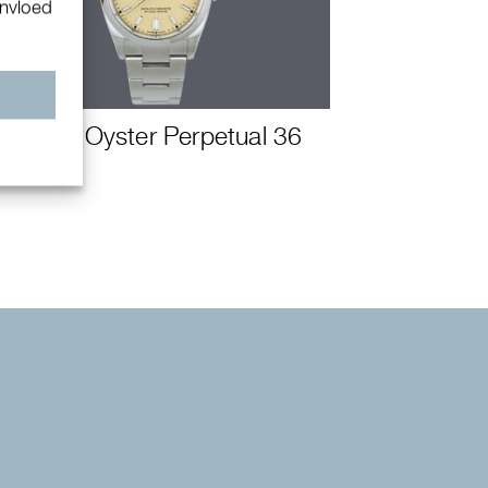
invloed
n
Rolex Oyster Perpetual 36