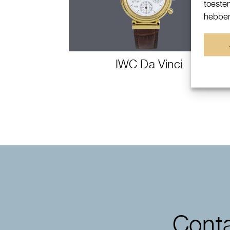
toeste
hebben
IWC Da Vinci
Conta