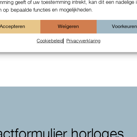
mming geeft of uw toestemming intrekt, kan dit een nadelige 
 op bepaalde functies en mogelijkheden.
Accepteren
Weigeren
Voorkeure
Patek Philippe Annual Calendar
Cookiebeleid
Privacyverklaring
Chornograaf
ctformulier horloges