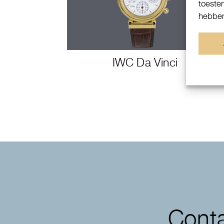
toeste
hebben
IWC Da Vinci
Conta