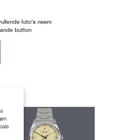
ls
gen.
oals