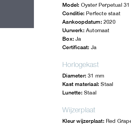
Model:
Oyster Perpetual 31
Conditie:
Perfecte staat
Aankoopdatum:
2020
Uurwerk:
Automaat
Box:
Ja
Certificaat:
Ja
Horlogekast
Diameter:
31 mm
Kast materiaal:
Staal
Lunette:
Staal
Wijzerplaat
Kleur wijzerplaat:
Red Grap