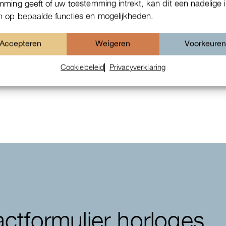
mming geeft of uw toestemming intrekt, kan dit een nadelige 
 op bepaalde functies en mogelijkheden.
Accepteren
Weigeren
Voorkeure
Patek Philippe Annual Calendar
Cookiebeleid
Privacyverklaring
Chornograaf
ctformulier horloges