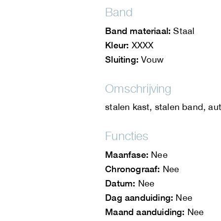
Band
Band materiaal:
Staal
Kleur:
XXXX
Sluiting:
Vouw
Omschrijving
stalen kast, stalen band, a
Functies
Maanfase:
Nee
Chronograaf:
Nee
Datum:
Nee
Dag aanduiding:
Nee
Maand aanduiding:
Nee