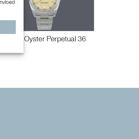
invloed
n
Rolex Oyster Perpetual 36