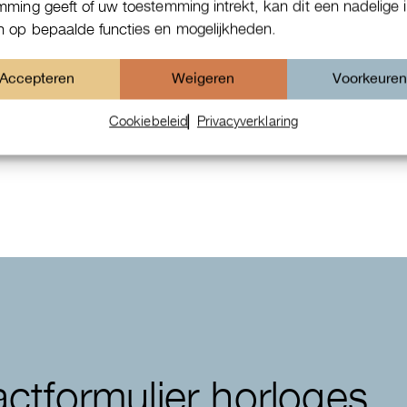
mming geeft of uw toestemming intrekt, kan dit een nadelige 
 op bepaalde functies en mogelijkheden.
Accepteren
Weigeren
Voorkeure
Patek Philippe Annual Calendar
Cookiebeleid
Privacyverklaring
Chornograaf
ctformulier horloges