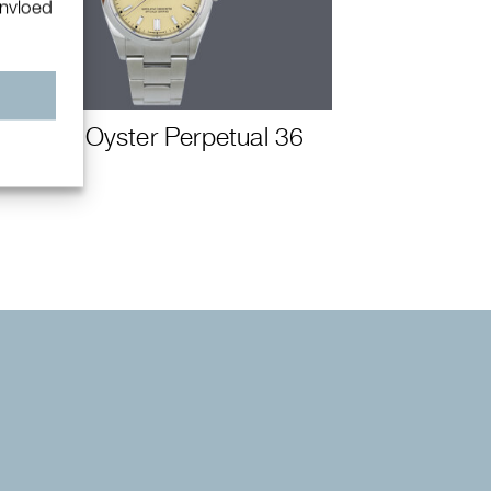
invloed
n
Rolex Oyster Perpetual 36