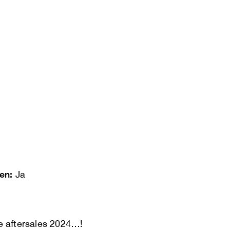
len:
Ja
e aftersales 2024…!