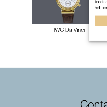
toeste
hebben
IWC Da Vinci
Conta