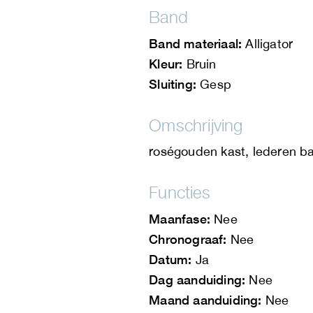
Band
Band materiaal:
Alligator
Kleur:
Bruin
Sluiting:
Gesp
Omschrijving
roségouden kast, lederen b
Functies
Maanfase:
Nee
Chronograaf:
Nee
Datum:
Ja
Dag aanduiding:
Nee
Maand aanduiding:
Nee