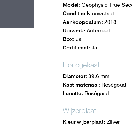
Model:
Geophysic True Sec
Conditie:
Nieuwstaat
Aankoopdatum:
2018
Uurwerk:
Automaat
Box:
Ja
Certificaat:
Ja
Horlogekast
Diameter:
39.6 mm
Kast materiaal:
Roségoud
Lunette:
Roségoud
Wijzerplaat
Kleur wijzerplaat:
Zilver