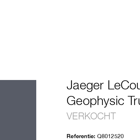
Jaeger LeCou
Geophysic T
VERKOCHT
Referentie:
Q8012520