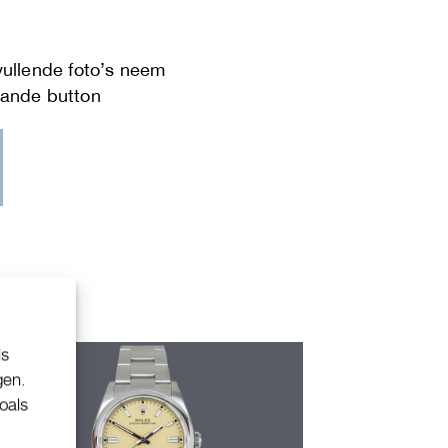
ls
gen.
oals