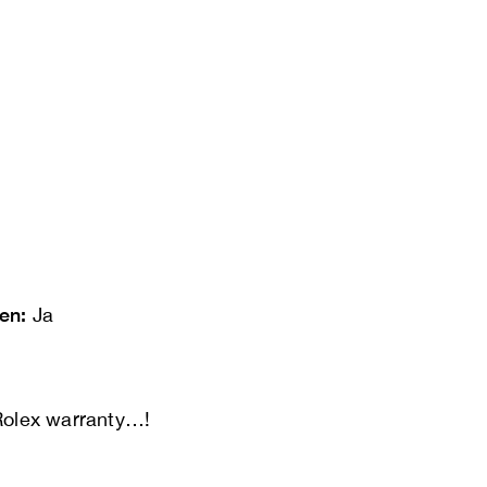
len:
Ja
olex warranty…!