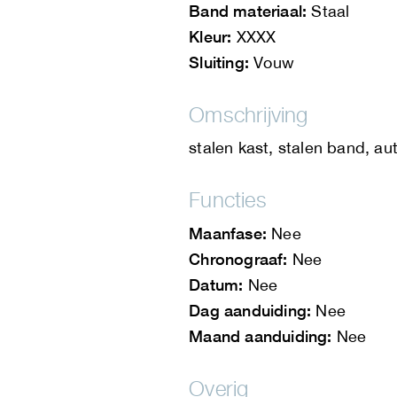
Band materiaal:
Staal
Kleur:
XXXX
Sluiting:
Vouw
Omschrijving
stalen kast, stalen band, a
Functies
Maanfase:
Nee
Chronograaf:
Nee
Datum:
Nee
Dag aanduiding:
Nee
Maand aanduiding:
Nee
Overig