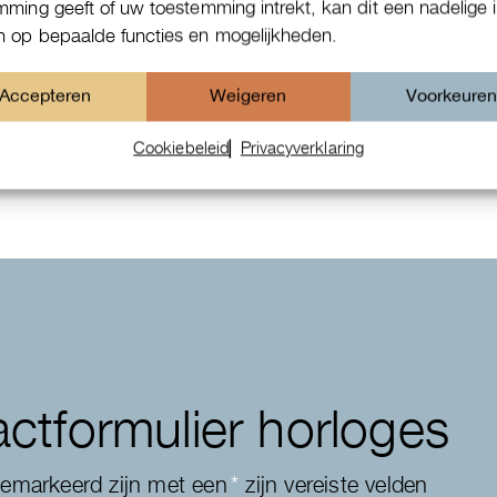
mming geeft of uw toestemming intrekt, kan dit een nadelige 
 op bepaalde functies en mogelijkheden.
IWC Da Vinci
Accepteren
Weigeren
Voorkeure
Cookiebeleid
Privacyverklaring
ctformulier horloges
gemarkeerd zijn met een
*
zijn vereiste velden