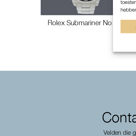
toeste
hebben
Rolex Submariner No Date
Conta
Velden die 