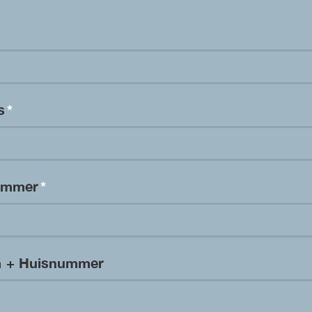
es
*
nummer
*
m + Huisnummer