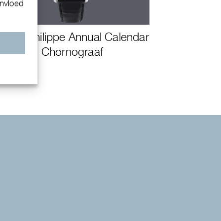
invloed
Patek Philippe Annual Calendar
n
Chornograaf