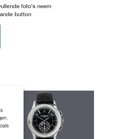
ls
gen.
oals