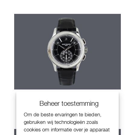
Patek Philippe Annual Calendar
Beheer toestemming
Chornograaf
Om de beste ervaringen te bieden,
gebruiken wij technologieën zoals
cookies om informatie over je apparaat