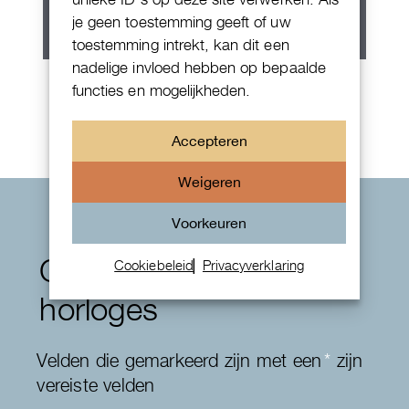
je geen toestemming geeft of uw
toestemming intrekt, kan dit een
nadelige invloed hebben op bepaalde
Rolex Oyster Perpetual 36
functies en mogelijkheden.
Accepteren
Weigeren
Voorkeuren
Contactformulier
Cookiebeleid
Privacyverklaring
horloges
Velden die gemarkeerd zijn met een
*
zijn
vereiste velden