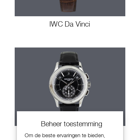
IWC Da Vinci
Beheer toestemming
Patek Philippe Annual Calendar
Om de beste ervaringen te bieden,