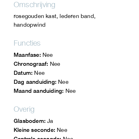
Omschrijving
rosegouden kast, lederen band,
handopwind
Functies
Maanfase:
Nee
Chronograaf:
Nee
Datum:
Nee
Dag aanduiding:
Nee
Maand aanduiding:
Nee
Overig
Glasbodem:
Ja
Kleine seconde:
Nee
Centrale seconde:
Nee