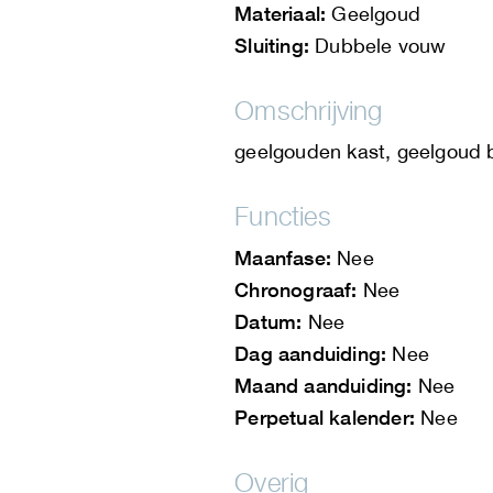
Materiaal:
Geelgoud
Sluiting:
Dubbele vouw
Omschrijving
geelgouden kast, geelgoud
Functies
Maanfase:
Nee
Chronograaf:
Nee
Datum:
Nee
Dag aanduiding:
Nee
Maand aanduiding:
Nee
Perpetual kalender:
Nee
Overig