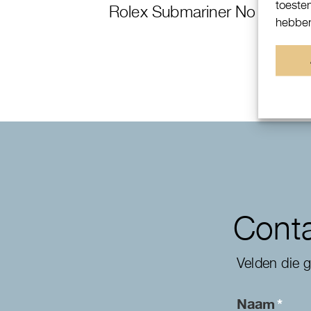
toeste
Rolex Submariner No Date
hebben
Conta
Velden die 
Naam
*