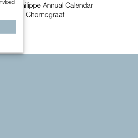
invloed
Patek Philippe Annual Calendar
Chornograaf
n