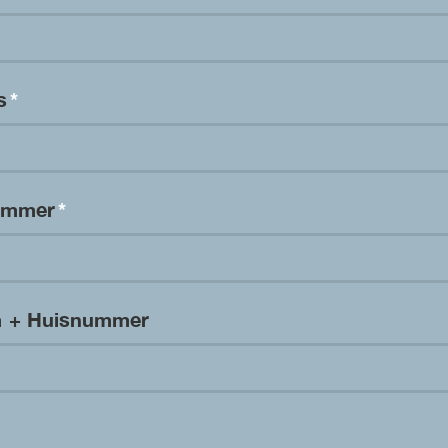
es
*
nummer
*
m + Huisnummer