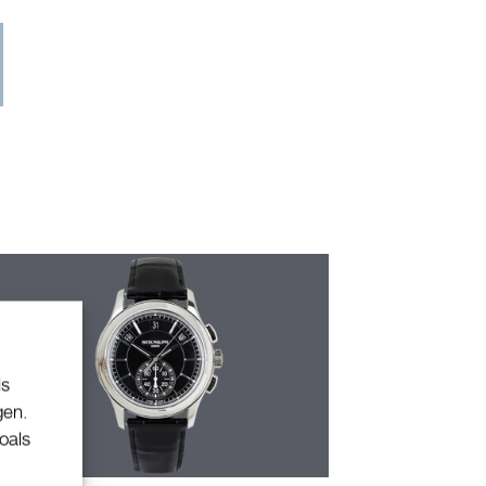
ls
gen.
oals