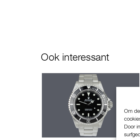
Ook interessant
Om de 
cookie
Door i
surfge