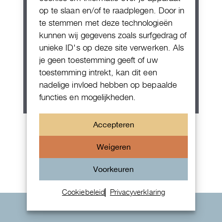
op te slaan en/of te raadplegen. Door in
te stemmen met deze technologieën
kunnen wij gegevens zoals surfgedrag of
unieke ID's op deze site verwerken. Als
je geen toestemming geeft of uw
toestemming intrekt, kan dit een
nadelige invloed hebben op bepaalde
functies en mogelijkheden.
Patek Philippe Annual Calendar
Accepteren
Chornograaf
Weigeren
Voorkeuren
Cookiebeleid
Privacyverklaring