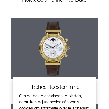
IWC Da Vinci
Beheer toestemming
Om de beste ervaringen te bieden,
gebruiken wij technologieën zoals
cookies om informatie over je apparaat