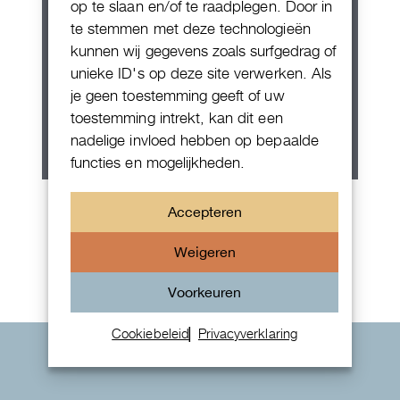
op te slaan en/of te raadplegen. Door in
te stemmen met deze technologieën
kunnen wij gegevens zoals surfgedrag of
unieke ID's op deze site verwerken. Als
je geen toestemming geeft of uw
toestemming intrekt, kan dit een
nadelige invloed hebben op bepaalde
functies en mogelijkheden.
Patek Philippe Annual Calendar
Accepteren
Chornograaf
Weigeren
Voorkeuren
Cookiebeleid
Privacyverklaring