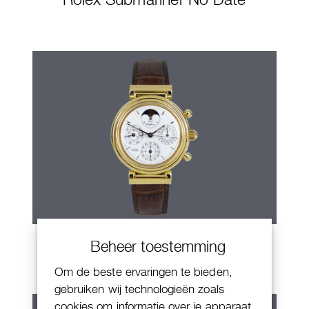
IWC Da Vinci
Beheer toestemming
Om de beste ervaringen te bieden,
gebruiken wij technologieën zoals
cookies om informatie over je apparaat