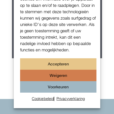
op te slaan en/of te raadplegen. Door in
te stemmen met deze technologieën
kunnen wij gegevens zoals surfgedrag of
unieke ID's op deze site verwerken. Als
je geen toestemming geeft of uw
toestemming intrekt, kan dit een
nadelige invloed hebben op bepaalde
functies en mogelijkheden.
Patek Philippe Annual Calendar
Accepteren
Chornograaf
Weigeren
Voorkeuren
Cookiebeleid
Privacyverklaring