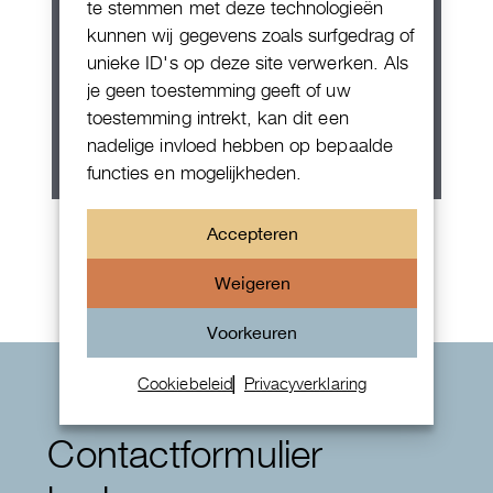
te stemmen met deze technologieën
kunnen wij gegevens zoals surfgedrag of
unieke ID's op deze site verwerken. Als
je geen toestemming geeft of uw
toestemming intrekt, kan dit een
nadelige invloed hebben op bepaalde
functies en mogelijkheden.
Rolex Oyster Perpetual 36
Accepteren
Weigeren
Voorkeuren
Cookiebeleid
Privacyverklaring
Contactformulier