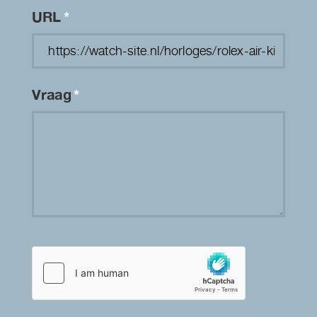
URL
*
Vraag
*