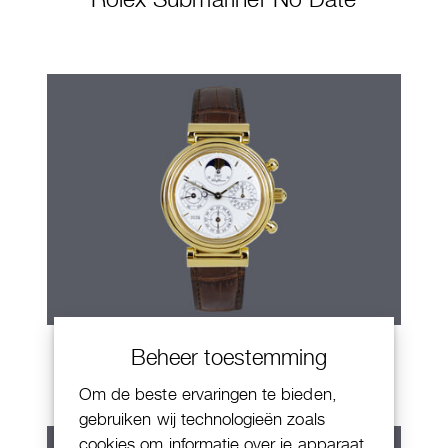
IWC Da Vinci
Beheer toestemming
Om de beste ervaringen te bieden,
gebruiken wij technologieën zoals
cookies om informatie over je apparaat