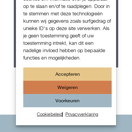
op te slaan en/of te raadplegen. Door in
te stemmen met deze technologieën
kunnen wij gegevens zoals surfgedrag of
unieke ID's op deze site verwerken. Als
je geen toestemming geeft of uw
toestemming intrekt, kan dit een
nadelige invloed hebben op bepaalde
functies en mogelijkheden.
Patek Philippe Annual Calendar
Accepteren
Chornograaf
Weigeren
Voorkeuren
Cookiebeleid
Privacyverklaring