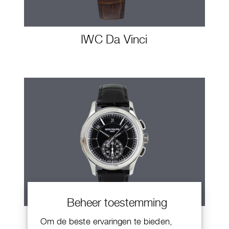
IWC Da Vinci
Beheer toestemming
Patek Philippe Annual Calendar
Om de beste ervaringen te bieden,