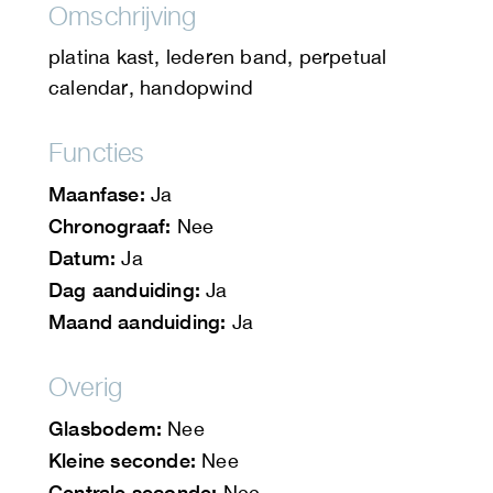
Omschrijving
platina kast, lederen band, perpetual
calendar, handopwind
Functies
Maanfase:
Ja
Chronograaf:
Nee
Datum:
Ja
Dag aanduiding:
Ja
Maand aanduiding:
Ja
Overig
Glasbodem:
Nee
Kleine seconde:
Nee
Centrale seconde:
Nee