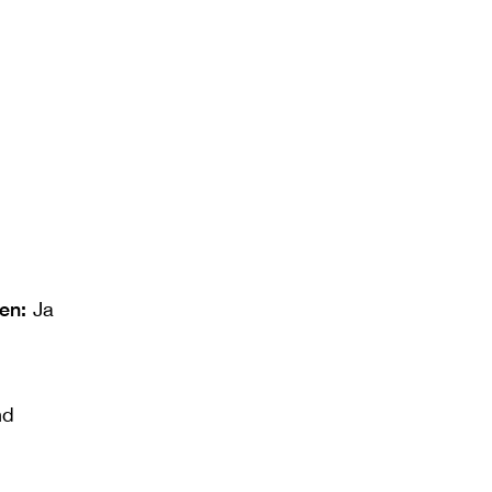
len:
Ja
nd