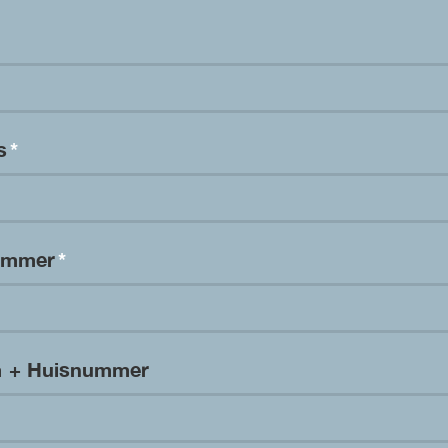
es
*
nummer
*
m + Huisnummer