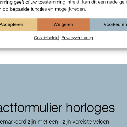
mming geeft of uw toestemming intrekt, kan dit een nadelige 
 op bepaalde functies en mogelijkheden.
Patek Philippe Annual Calendar
Accepteren
Weigeren
Voorkeure
Chornograaf
Cookiebeleid
Privacyverklaring
ctformulier horloges
gemarkeerd zijn met een
*
zijn vereiste velden