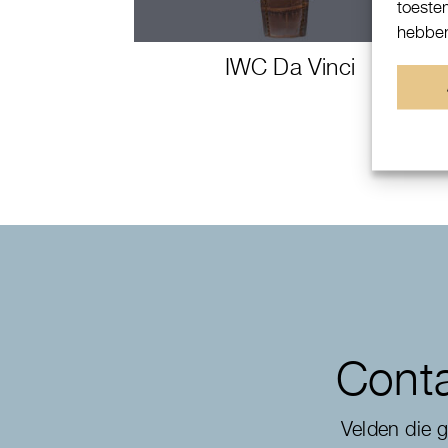
toeste
hebben
IWC Da Vinci
Conta
Velden die 