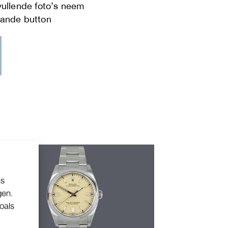
ls
gen.
oals