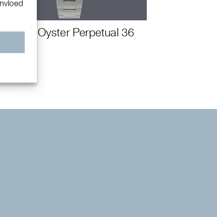
invloed
Rolex Oyster Perpetual 36
n