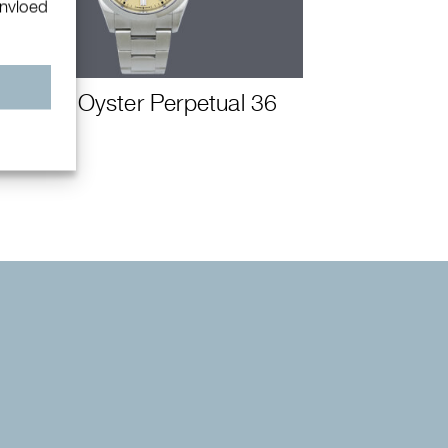
invloed
n
Rolex Oyster Perpetual 36