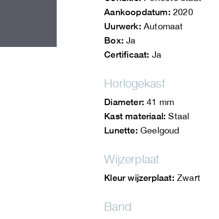
Aankoopdatum:
2020
Uurwerk:
Automaat
Box:
Ja
Certificaat:
Ja
Horlogekast
Diameter:
41 mm
Kast materiaal:
Staal
Lunette:
Geelgoud
Wijzerplaat
Kleur wijzerplaat:
Zwart
Band