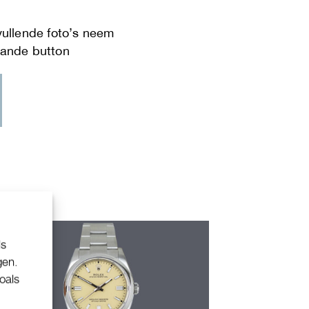
ls
gen.
oals