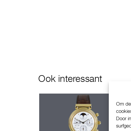
Ook interessant
Om de 
cookie
Door i
surfge