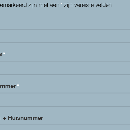
gemarkeerd zijn met een
*
zijn vereiste velden
es
*
nummer
*
m + Huisnummer