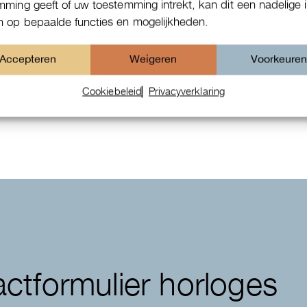
mming geeft of uw toestemming intrekt, kan dit een nadelige 
 op bepaalde functies en mogelijkheden.
Accepteren
Weigeren
Voorkeure
Patek Philippe Annual Calendar
Chornograaf
Cookiebeleid
Privacyverklaring
ctformulier horloges