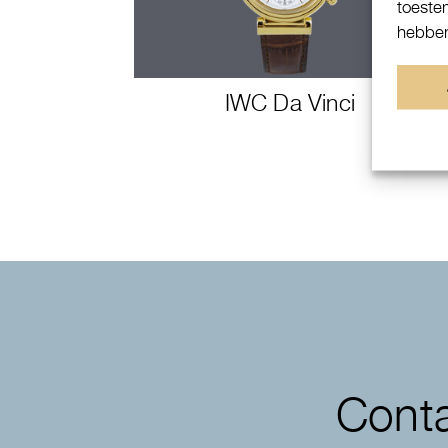
toeste
hebben
IWC Da Vinci
Conta