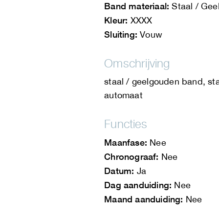
Band materiaal:
Staal / Gee
Kleur:
XXXX
Sluiting:
Vouw
Omschrijving
staal / geelgouden band, st
automaat
Functies
Maanfase:
Nee
Chronograaf:
Nee
Datum:
Ja
Dag aanduiding:
Nee
Maand aanduiding:
Nee