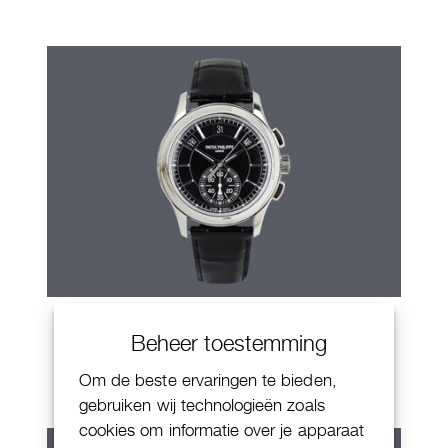
Patek Philippe Annual Calendar
Beheer toestemming
Chornograaf
Om de beste ervaringen te bieden,
gebruiken wij technologieën zoals
cookies om informatie over je apparaat