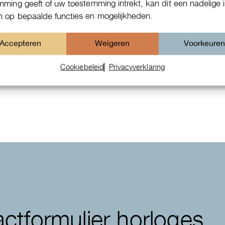
mming geeft of uw toestemming intrekt, kan dit een nadelige 
 op bepaalde functies en mogelijkheden.
Accepteren
Weigeren
Voorkeure
Patek Philippe Annual Calendar
Cookiebeleid
Privacyverklaring
Chornograaf
ctformulier horloges