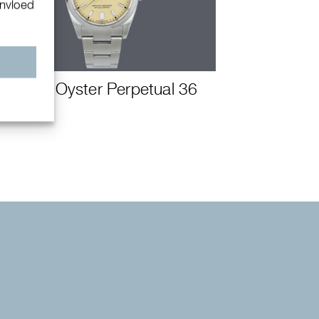
invloed
n
Rolex Oyster Perpetual 36