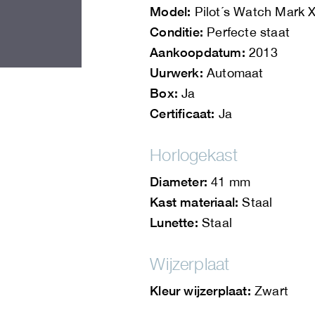
Model:
Pilot´s Watch Mark X
Conditie:
Perfecte staat
Aankoopdatum:
2013
.
Uurwerk:
Automaat
Box:
Ja
Certificaat:
Ja
Horlogekast
Diameter:
41 mm
Kast materiaal:
Staal
Lunette:
Staal
Wijzerplaat
Kleur wijzerplaat:
Zwart