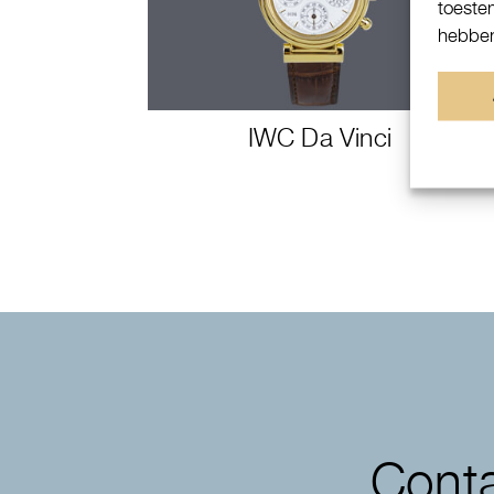
toeste
hebben
IWC Da Vinci
Conta