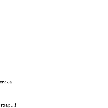
len:
Ja
 strap…!