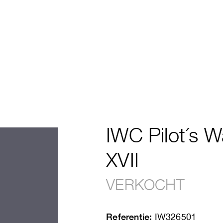
IWC Pilot´s 
XVII
VERKOCHT
Referentie:
IW326501