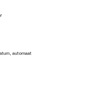
r
datum, automaat