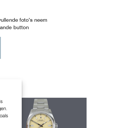
ls
gen.
oals