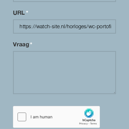
URL
*
Vraag
*