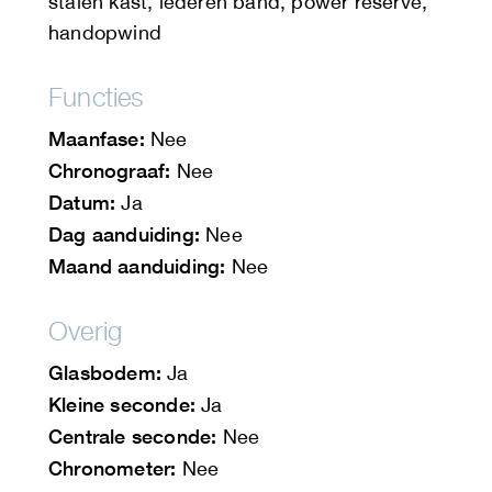
stalen kast, lederen band, power reserve,
handopwind
Functies
Maanfase:
Nee
Chronograaf:
Nee
Datum:
Ja
Dag aanduiding:
Nee
Maand aanduiding:
Nee
Overig
Glasbodem:
Ja
Kleine seconde:
Ja
Centrale seconde:
Nee
Chronometer:
Nee