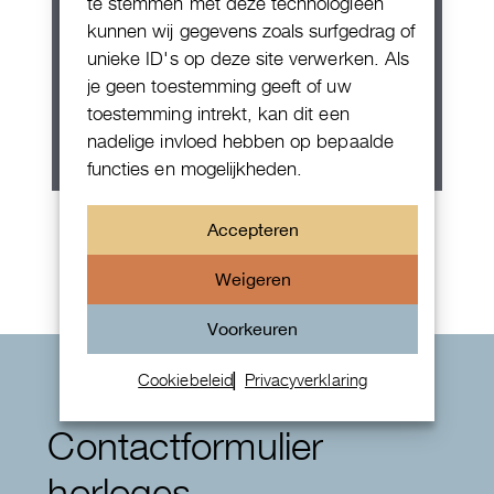
te stemmen met deze technologieën
kunnen wij gegevens zoals surfgedrag of
unieke ID's op deze site verwerken. Als
je geen toestemming geeft of uw
toestemming intrekt, kan dit een
nadelige invloed hebben op bepaalde
functies en mogelijkheden.
Rolex Oyster Perpetual 36
Accepteren
Weigeren
Voorkeuren
Cookiebeleid
Privacyverklaring
Contactformulier
horloges