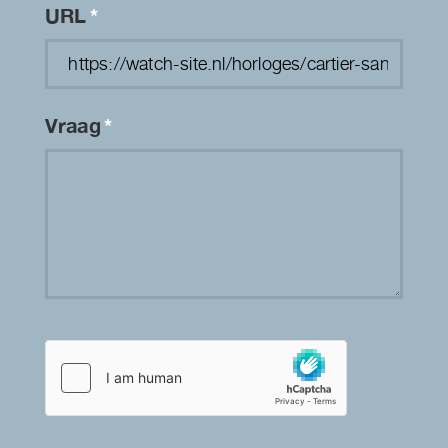
URL
*
Vraag
*