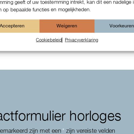
mming geeft of uw toestemming intrekt, kan dit een nadelige 
 op bepaalde functies en mogelijkheden.
Patek Philippe Annual Calendar
Accepteren
Weigeren
Voorkeure
Chornograaf
Cookiebeleid
Privacyverklaring
ctformulier horloges
gemarkeerd zijn met een
*
zijn vereiste velden