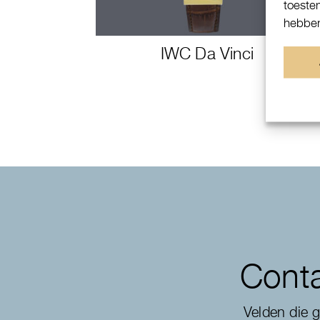
toeste
hebben
IWC Da Vinci
Conta
Velden die 