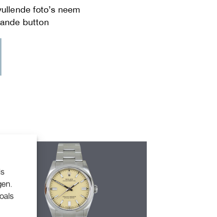
ls
gen.
oals