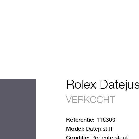
Rolex Datejust
VERKOCHT
Referentie:
116300
Model:
Datejust II
Conditie:
Perfecte staat