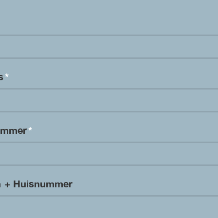
es
*
nummer
*
m + Huisnummer