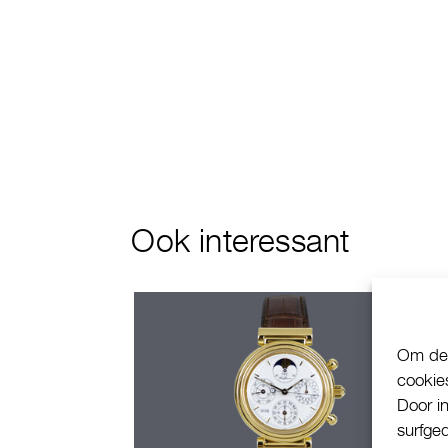
Ook interessant
Om de 
cookie
Door i
surfge