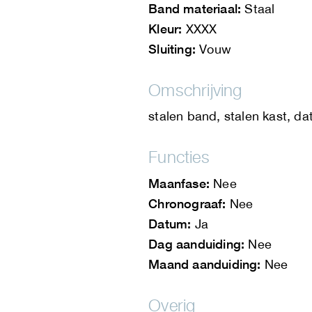
Band materiaal:
Staal
Kleur:
XXXX
Sluiting:
Vouw
Omschrijving
stalen band, stalen kast, d
Functies
Maanfase:
Nee
Chronograaf:
Nee
Datum:
Ja
Dag aanduiding:
Nee
Maand aanduiding:
Nee
Overig