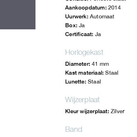
Aankoopdatum:
2014
Uurwerk:
Automaat
Box:
Ja
Certificaat:
Ja
Horlogekast
Diameter:
41 mm
Kast materiaal:
Staal
Lunette:
Staal
Wijzerplaat
Kleur wijzerplaat:
Zilver
Band