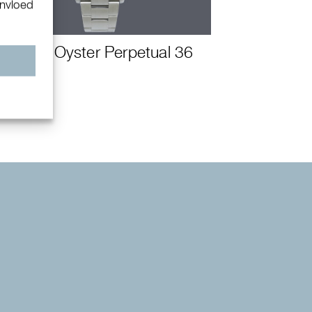
invloed
Rolex Oyster Perpetual 36
n