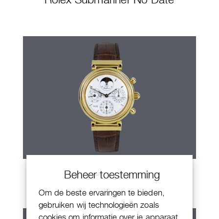
IWC Da Vinci
Beheer toestemming
Om de beste ervaringen te bieden,
gebruiken wij technologieën zoals
cookies om informatie over je apparaat