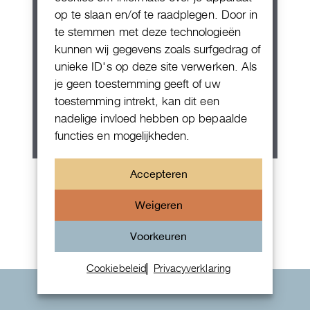
op te slaan en/of te raadplegen. Door in
te stemmen met deze technologieën
kunnen wij gegevens zoals surfgedrag of
unieke ID's op deze site verwerken. Als
je geen toestemming geeft of uw
toestemming intrekt, kan dit een
nadelige invloed hebben op bepaalde
functies en mogelijkheden.
Patek Philippe Annual Calendar
Accepteren
Chornograaf
Weigeren
Voorkeuren
Cookiebeleid
Privacyverklaring