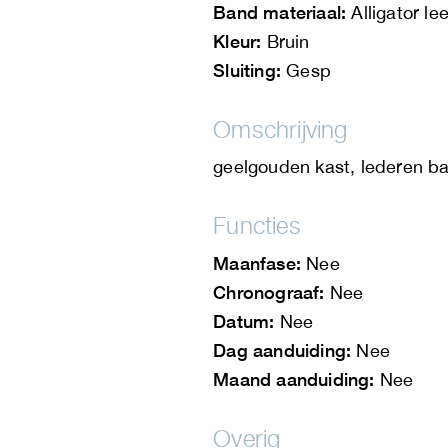
Band materiaal:
Alligator lee
Kleur:
Bruin
Sluiting:
Gesp
Omschrijving
geelgouden kast, lederen 
Functies
Maanfase:
Nee
Chronograaf:
Nee
Datum:
Nee
Dag aanduiding:
Nee
Maand aanduiding:
Nee
Overig