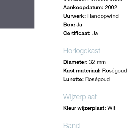
Aankoopdatum:
2002
Uurwerk:
Handopwind
Box:
Ja
Certificaat:
Ja
Horlogekast
Diameter:
32 mm
Kast materiaal:
Roségoud
Lunette:
Roségoud
Wijzerplaat
Kleur wijzerplaat:
Wit
Band