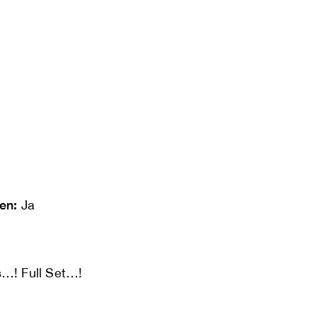
len:
Ja
s…! Full Set…!