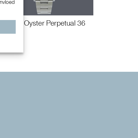
invloed
Rolex Oyster Perpetual 36
n