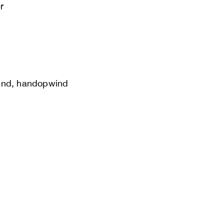
r
band, handopwind