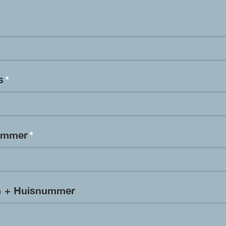
es
*
nummer
*
m + Huisnummer