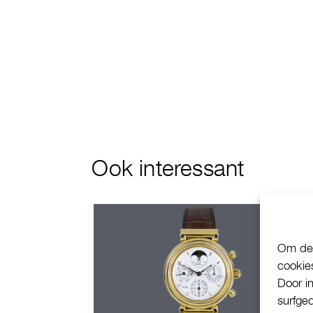
Ook interessant
Om de 
cookie
Door i
surfge