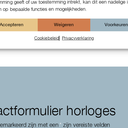
mming geeft of uw toestemming intrekt, kan dit een nadelige 
 op bepaalde functies en mogelijkheden.
Patek Philippe Annual Calendar
Accepteren
Weigeren
Voorkeure
Chornograaf
Cookiebeleid
Privacyverklaring
ctformulier horloges
gemarkeerd zijn met een
*
zijn vereiste velden