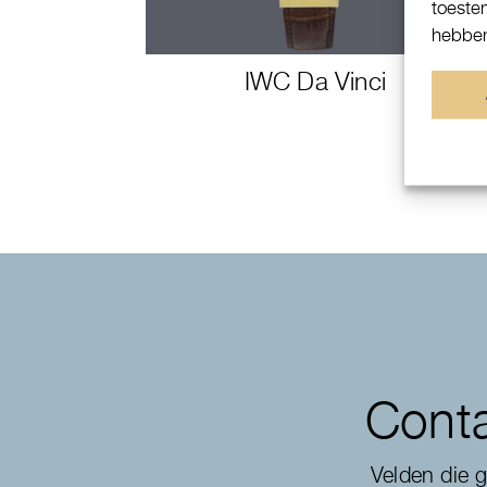
toeste
hebben
IWC Da Vinci
Conta
Velden die 