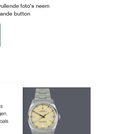
ls
gen.
oals