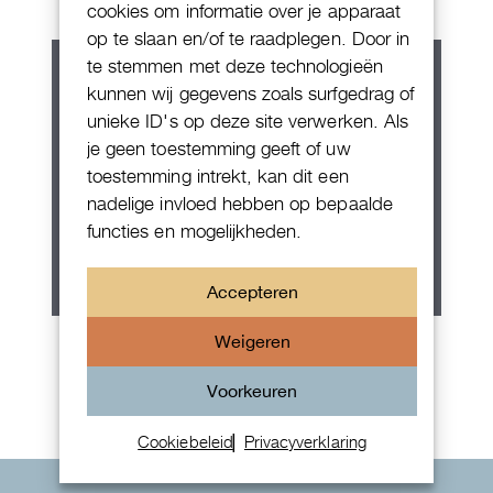
cookies om informatie over je apparaat
op te slaan en/of te raadplegen. Door in
te stemmen met deze technologieën
kunnen wij gegevens zoals surfgedrag of
unieke ID's op deze site verwerken. Als
je geen toestemming geeft of uw
toestemming intrekt, kan dit een
nadelige invloed hebben op bepaalde
functies en mogelijkheden.
Accepteren
Rolex Oyster Perpetual 36
Weigeren
Voorkeuren
Cookiebeleid
Privacyverklaring