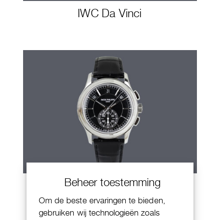
IWC Da Vinci
Beheer toestemming
Patek Philippe Annual Calendar
Chornograaf
Om de beste ervaringen te bieden,
gebruiken wij technologieën zoals