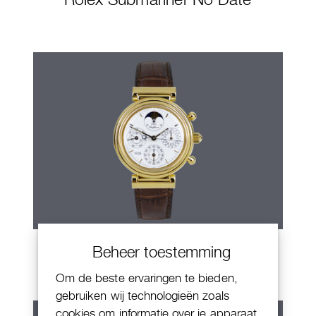
IWC Da Vinci
Beheer toestemming
Om de beste ervaringen te bieden,
gebruiken wij technologieën zoals
cookies om informatie over je apparaat