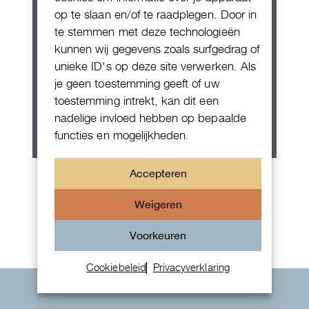
op te slaan en/of te raadplegen. Door in
te stemmen met deze technologieën
kunnen wij gegevens zoals surfgedrag of
unieke ID's op deze site verwerken. Als
je geen toestemming geeft of uw
toestemming intrekt, kan dit een
nadelige invloed hebben op bepaalde
functies en mogelijkheden.
Patek Philippe Annual Calendar
Accepteren
Chornograaf
Weigeren
Voorkeuren
Cookiebeleid
Privacyverklaring