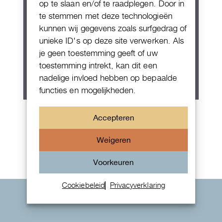
op te slaan en/of te raadplegen. Door in
te stemmen met deze technologieën
kunnen wij gegevens zoals surfgedrag of
unieke ID's op deze site verwerken. Als
je geen toestemming geeft of uw
toestemming intrekt, kan dit een
nadelige invloed hebben op bepaalde
functies en mogelijkheden.
Patek Philippe Annual Calendar
Accepteren
Chornograaf
Weigeren
Voorkeuren
Cookiebeleid
Privacyverklaring