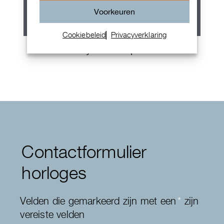
Voorkeuren
Cookiebeleid
Privacyverklaring
Rolex Oyster Perpetual 36
Contactformulier
horloges
Velden die gemarkeerd zijn met een
*
zijn
vereiste velden