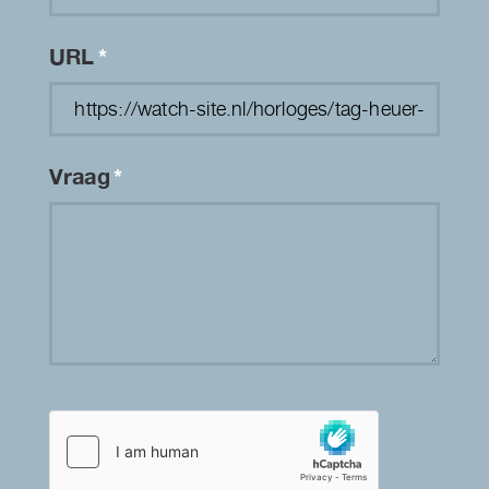
URL
*
Vraag
*