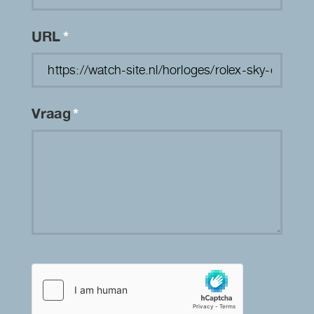
URL
*
Vraag
*