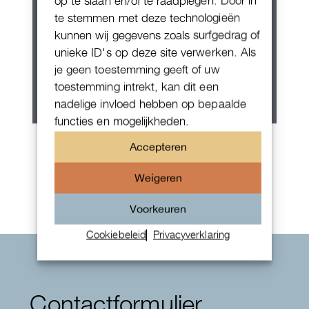
op te slaan en/of te raadplegen. Door in
te stemmen met deze technologieën
kunnen wij gegevens zoals surfgedrag of
unieke ID's op deze site verwerken. Als
je geen toestemming geeft of uw
toestemming intrekt, kan dit een
nadelige invloed hebben op bepaalde
functies en mogelijkheden.
Patek Philippe Annual Calendar
Accepteren
Chornograaf
Weigeren
Voorkeuren
Cookiebeleid
Privacyverklaring
Contactformulier